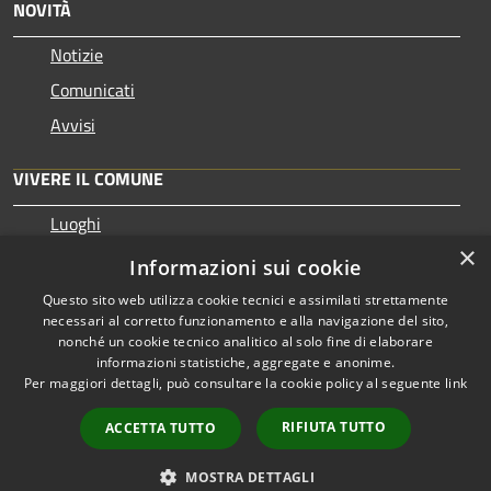
NOVITÀ
Notizie
Comunicati
Avvisi
VIVERE IL COMUNE
Luoghi
×
Eventi
Informazioni sui cookie
Questo sito web utilizza cookie tecnici e assimilati strettamente
necessari al corretto funzionamento e alla navigazione del sito,
nonché un cookie tecnico analitico al solo fine di elaborare
informazioni statistiche, aggregate e anonime.
RSS
Copyright © 2026 • Comune di
Per maggiori dettagli, può consultare la cookie policy al seguente
link
Accessibilità
Pezzaze • Powered by
Privacy
Municipium
Accesso
•
RIFIUTA TUTTO
ACCETTA TUTTO
Cookie
redazione
Mappa del sito
MOSTRA DETTAGLI