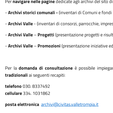
Per
navigare nelle pagine
dedicate agli archivi del sito d
-
Archivi storici comunali -
(inventari di Comuni e fondi 
-
Archivi Valle
- (inventari di consorzi, parrocchie, imprese
-
Archivi Valle
–
Progetti
(presentazione progetti e risult
-
Archivi Valle
–
Promozioni
(presentazione iniziative ed
Per la
domanda di consultazione
è possibile impiega
tradizionali
ai seguenti recapiti:
telefono
030. 8337492
cellulare
334. 1031862
posta elettronica
archivi@civitas.valletrompia.it