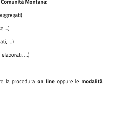
i
Comunità Montana
:
aggregati)
 ...)
ati, …)
 elaborati, …)
re la procedura
on line
oppure le
modalità