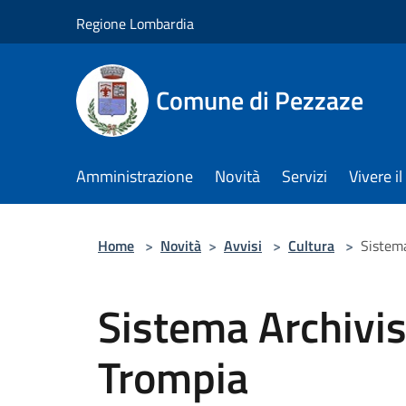
Salta al contenuto principale
Regione Lombardia
Comune di Pezzaze
Amministrazione
Novità
Servizi
Vivere 
Home
>
Novità
>
Avvisi
>
Cultura
>
Sistema
Sistema Archivist
Trompia