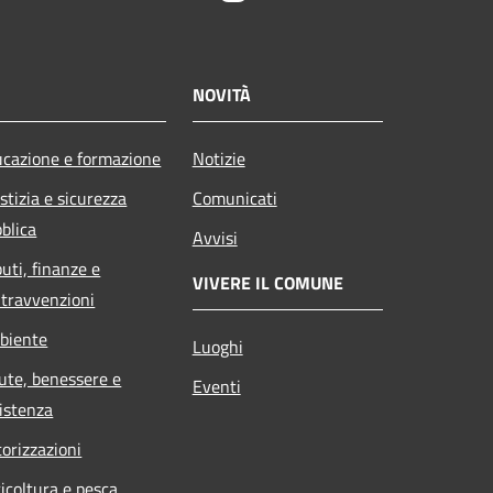
NOVITÀ
cazione e formazione
Notizie
stizia e sicurezza
Comunicati
blica
Avvisi
buti, finanze e
VIVERE IL COMUNE
travvenzioni
biente
Luoghi
ute, benessere e
Eventi
istenza
orizzazioni
icoltura e pesca