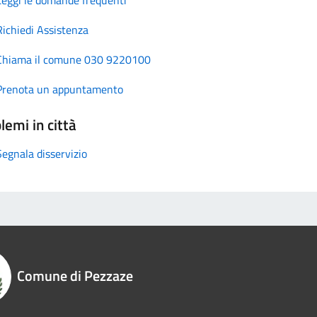
Richiedi Assistenza
Chiama il comune 030 9220100
Prenota un appuntamento
lemi in città
Segnala disservizio
Comune di Pezzaze