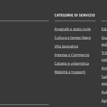
CATEGORIE DI SERVIZIO
Anagrafe e stato civile
Edu
Cultura e tempo libero
Giu
pub
Vita lavorativa
Tri
Imprese e Commercio
con
Catasto e urbanistica
Am
Mobilità e trasporti
Sal
ass
Aut
Agr