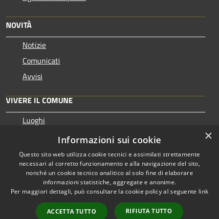
NOVITÀ
Notizie
Comunicati
Avvisi
VIVERE IL COMUNE
Luoghi
×
Eventi
Informazioni sui cookie
Questo sito web utilizza cookie tecnici e assimilati strettamente
necessari al corretto funzionamento e alla navigazione del sito,
nonché un cookie tecnico analitico al solo fine di elaborare
informazioni statistiche, aggregate e anonime.
RSS
Copyright © 2026 • Comune di
Per maggiori dettagli, può consultare la cookie policy al seguente
link
Accessibilità
Pezzaze • Powered by
Privacy
Municipium
Accesso
•
RIFIUTA TUTTO
ACCETTA TUTTO