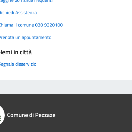
Richiedi Assistenza
Chiama il comune 030 9220100
Prenota un appuntamento
lemi in città
Segnala disservizio
Comune di Pezzaze