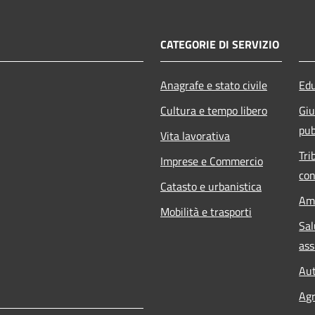
CATEGORIE DI SERVIZIO
Anagrafe e stato civile
Edu
Cultura e tempo libero
Giu
pub
Vita lavorativa
Tri
Imprese e Commercio
con
Catasto e urbanistica
Am
Mobilità e trasporti
Sal
ass
Aut
Agr