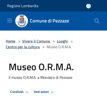
Salta al contenuto principale
Regione Lombardia
Comune di Pezzaze
Home
>
Vivere il Comune
>
Luoghi
>
Centro per la cultura
>
Museo O.R.M.A.
Museo O.R.M.A.
Il museo O.R.M.A. a Mondaro di Pezzaze
Condividi
Vedi azioni