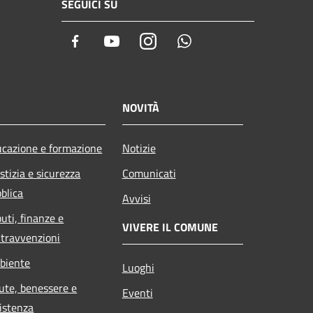
SEGUICI SU
Facebook
Youtube
Instagram
Whatsapp
NOVITÀ
cazione e formazione
Notizie
stizia e sicurezza
Comunicati
blica
Avvisi
buti, finanze e
VIVERE IL COMUNE
travvenzioni
biente
Luoghi
ute, benessere e
Eventi
istenza