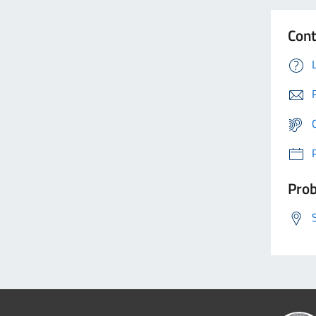
Cont
Prob