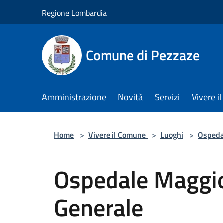
Salta al contenuto principale
Regione Lombardia
Comune di Pezzaze
Amministrazione
Novità
Servizi
Vivere 
Home
>
Vivere il Comune
>
Luoghi
>
Ospeda
Ospedale Maggi
Generale