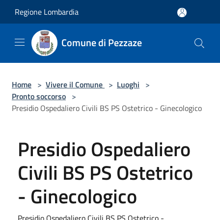
Salta al contenuto principale
Regione Lombardia
Comune di Pezzaze
Home
>
Vivere il Comune
>
Luoghi
>
Pronto soccorso
>
Presidio Ospedaliero Civili BS PS Ostetrico - Ginecologico
Presidio Ospedaliero
Civili BS PS Ostetrico
- Ginecologico
Presidio Ospedaliero Civili BS PS Ostetrico -