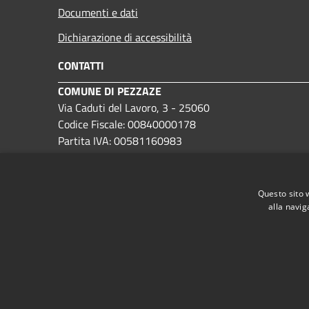
Documenti e dati
Dichiarazione di accessibilità
CONTATTI
COMUNE DI PEZZAZE
Via Caduti del Lavoro, 3 - 25060
Codice Fiscale: 00840000178
Partita IVA: 00581160983
IBAN: IT12C0359901800000000190208
PEC:
protocollo@pec.comune.pezzaze.bs.it
Questo sito 
Centralino Unico: (+39) 030 9220100
alla navig
RSS
Accessibilità
Privacy
Cookie
Mappa de