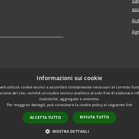
Sal
ass
Aut
Agr
Informazioni sui cookie
web utilizza cookie tecnici e assimilati strettamente necessari al corretto fu
azione del sito, nonché un cookie tecnico analitico al solo fine di elaborare i
statistiche, aggregate e anonime.
Per maggiori dettagli, può consultare la cookie policy al seguente
link
RIFIUTA TUTTO
ACCETTA TUTTO
l sito
Copyright © 2026 • Comune d
MOSTRA DETTAGLI