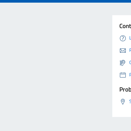
Cont
Prob